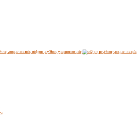
αύξηση μεγέθους γραμματοσειράς
α
να
α