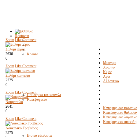
Αρχικη
Προϊοντα
Zoom
Like
Comment
Σαλάμι αέρος
2636
Κρεατα
0
Μοσχαρι
Zoom
Like
Comment
Χοιρινο
Κιμας
Σαλάμι καπνιστό
Αρνι
2575
Αλλαντικα
0
Zoom
Like
Comment
Πουλερικα και κουνελι
Κατεψυγμενα
Νούμπουλο
2641
Κατεψυγμενα κρεατικ
0
Κατεψυγμενα θαλασσι
Κατεψυγμενα λαχανικ
Zoom
Like
Comment
Κατεψυγμενα πιτοειδη
Λουκάνικο Γραβιέρας
2575
Ετοιμα εδεσματα