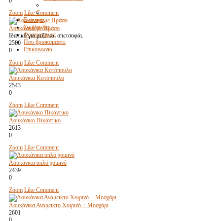
0
Zoom
Like
Comment
Συνταγες
Συμβουλες
Λουκάνικα με Πράσο
Φωτογραφιες
Ιδανικό για μεζέ και σπετσοφάι.
Που βρισκομαστε
2580
Επικοινωνια
0
Zoom
Like
Comment
Λουκάνικα Κοτόπουλο
2543
0
Zoom
Like
Comment
Λουκάνικο Πικάντικο
2613
0
Zoom
Like
Comment
Λουκάνικα απλό χοιρινό
2439
0
Zoom
Like
Comment
Λουκάνικα Ανάμεικτο Χοιρινό + Μοσχάρι
2601
0