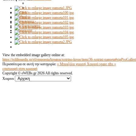
Συνταγες
Συμβουλες
Φωτογραφιες
Που βρισκομαστε
Επικοινωνια
View the embedded image gallery online at:
https://tsilihourdis.gr/el/emporeia/kreaton/xoirino-kreas/item/36-xoirini-panseta#sigProGall
Περισσότερα σε αυτή την κατηγορία:
« Μπριζόλα χοιρινή
Χοιρινό spare ribs »
επιστροφή στην κορυφή
Copyright ©
eWEBs.gr
2026 All rights reserved.
Χοιρινο