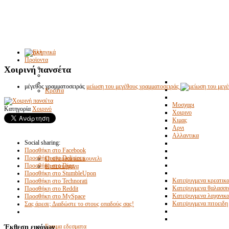
Αρχικη
Προϊοντα
Χοιρινή πανσέτα
μέγεθος γραμματοσειράς
μείωση του μεγέθους γραμματοσειράς
Κρεατα
Μοσχαρι
Κατηγορία
Χοιρινό
Χοιρινο
Κιμας
Αρνι
Αλλαντικα
Social sharing:
Προσθήκη στο Facebook
Προσθήκη στο Delicious
Πουλερικα και κουνελι
Προσθήκη στο Digg
Κατεψυγμενα
Προσθήκη στο StumbleUpon
Κατεψυγμενα κρεατικ
Προσθήκη στο Technorati
Κατεψυγμενα θαλασσι
Προσθήκη στο Reddit
Κατεψυγμενα λαχανικ
Προσθήκη στο MySpace
Κατεψυγμενα πιτοειδη
Σας άρεσε; Διαδώστε το στους οπαδούς σας!
Έκθεση εικόνων
Ετοιμα εδεσματα